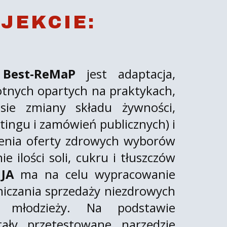
JEKCIE:
a
Best-ReMaP
jest adaptacja,
otnych opartych na praktykach,
sie zmiany składu żywności,
ingu i zamówień publicznych) i
zenia oferty zdrowych wyborów
 ilości soli, cukru i tłuszczów
.
JA
ma na celu wypracowanie
niczania sprzedaży niezdrowych
 młodzieży. Na podstawie
ały przetestowane narzędzie