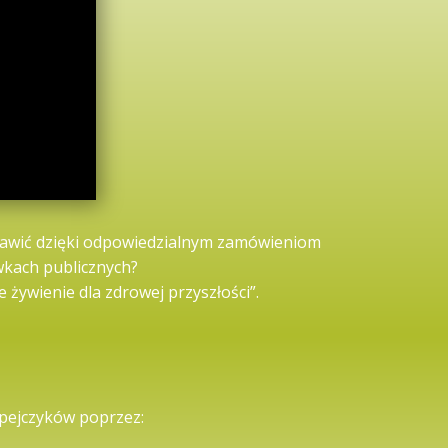
oprawić dzięki odpowiedzialnym zamówieniom
wkach publicznych?
ywienie dla zdrowej przyszłości”.
pejczyków poprzez: