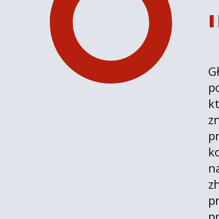
G
p
k
z
p
k
n
z
p
p