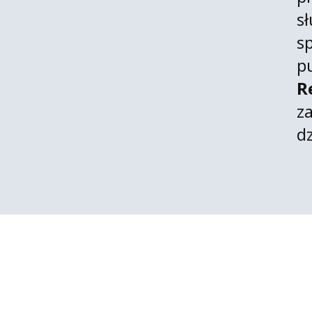
s
s
p
R
z
dz