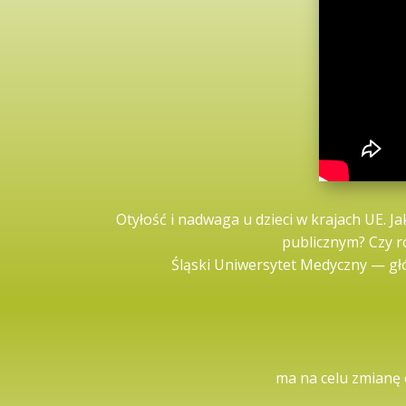
Otyłość i nadwaga u dzieci w krajach UE. 
publicznym? Czy r
Śląski Uniwersytet Medyczny — gł
ma na celu zmianę