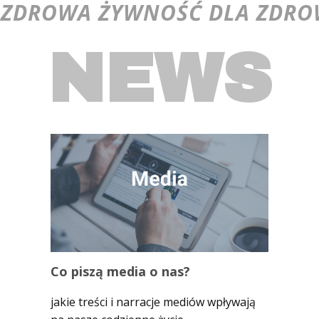
ZDROWA ŻYWNOŚĆ DLA ZDROW
NEWS
Co piszą media o nas?
jakie treści i narracje mediów wpływają