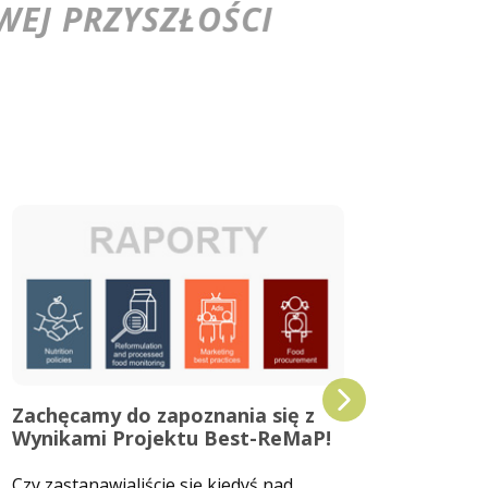
EJ PRZYSZŁOŚCI
Zachęcamy do zapoznania się z
Witam
Wynikami Projektu Best-ReMaP!
Best
Czy zastanawialiście się kiedyś nad
Śląski