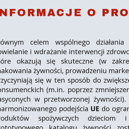
INFORMACJE O PRO
łównym celem wspólnego działani
owielanie i wdrażanie interwencji zdrow
tóre okazują się skuteczne (w zakre
nakowania żywności, prowadzeniu market
rzyczyniają się w ten sposób do zwięks
onsumenckich (m.in. poprzez zmniejszenie
asyconych w przetworzonej żywności)
harmonizowanego podejścia
UE
do ogra
roduktów spożywczych dzieciom i
rototypowego katalogu żywności zost