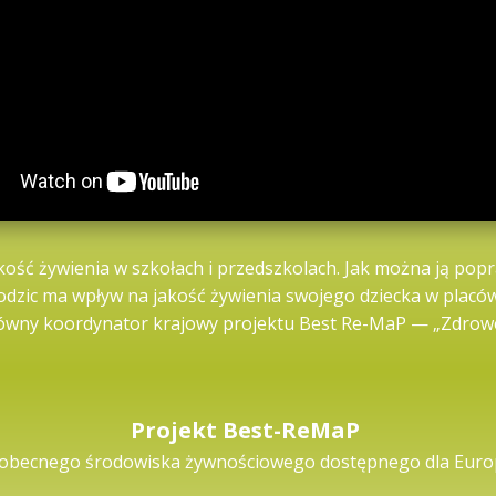
Jakość żywienia w szkołach i przedszkolach. Jak można ją p
odzic ma wpływ na jakość żywienia swojego dziecka w placó
ówny koordynator krajowy projektu Best Re-MaP — „Zdrowe ż
Projekt Best-ReMaP
 obecnego środowiska żywnościowego dostępnego dla Euro