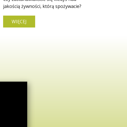
jakością żywności, którą spożywacie?
partne
WIĘCEJ
WI